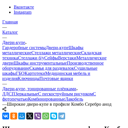
Вконтакте
Instagram
Главная
—
Каталог
—
Двери-купе
Гардеробные системы
Двери-купе
Шкафы
металлические
Стеллажи металлические
Складская
техника
Стеллажи б/у
Сейфы
Верстаки
Металлические
двери
Шкафы инструментальные
Производственное
оборудование
Скамья для раздевалок
Сушильные
шкафы
ГБО
Картотеки
Медицинская мебель и
изделия
Ключницы
Почтовые ящики
—
Двери-купе, тонированные плёнками
ЛДСП
Зеркальные
С пескоструйным рисунком
С
фотопечатью
Комбинированные
Лакобель
—
Широкие двери-купе в профиле Комбо Серебро анод