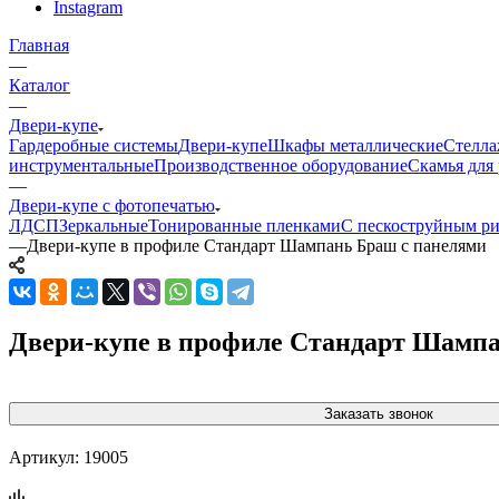
Instagram
Главная
—
Каталог
—
Двери-купе
Гардеробные системы
Двери-купе
Шкафы металлические
Стелла
инструментальные
Производственное оборудование
Скамья для 
—
Двери-купе с фотопечатью
ЛДСП
Зеркальные
Тонированные пленками
С пескоструйным р
—
Двери-купе в профиле Стандарт Шампань Браш с панелями
Двери-купе в профиле Стандарт Шампа
Заказать звонок
Артикул:
19005