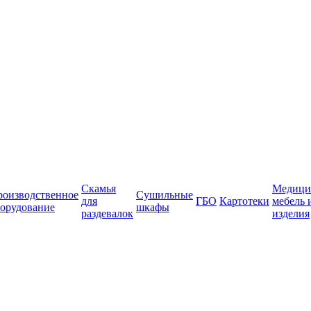
Скамья
Медици
роизводственное
Сушильные
для
ГБО
Картотеки
мебель 
орудование
шкафы
раздевалок
изделия