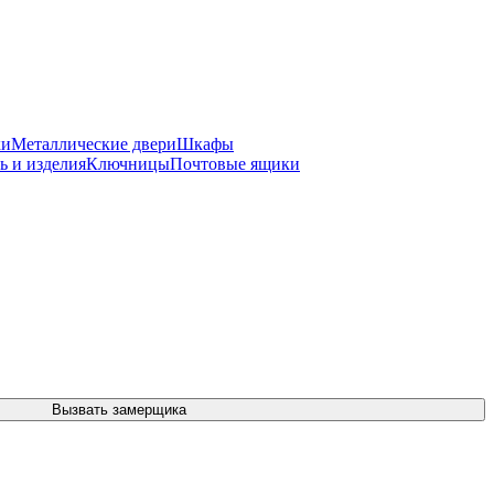
ки
Металлические двери
Шкафы
ь и изделия
Ключницы
Почтовые ящики
Вызвать замерщика