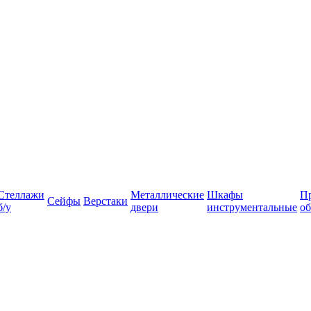
Стеллажи
Металлические
Шкафы
П
Сейфы
Верстаки
б/у
двери
инструментальные
об