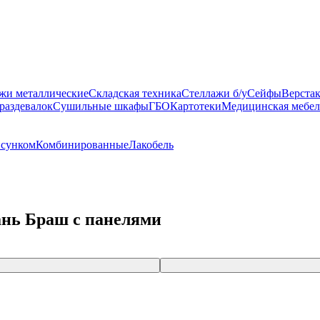
жи металлические
Складская техника
Стеллажи б/у
Сейфы
Верста
раздевалок
Сушильные шкафы
ГБО
Картотеки
Медицинская мебел
исунком
Комбинированные
Лакобель
нь Браш с панелями