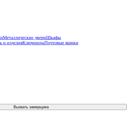
ки
Металлические двери
Шкафы
ь и изделия
Ключницы
Почтовые ящики
Вызвать замерщика