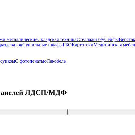
жи металлические
Складская техника
Стеллажи б/у
Сейфы
Верста
раздевалок
Сушильные шкафы
ГБО
Картотеки
Медицинская мебел
исунком
С фотопечатью
Лакобель
и панелей ЛДСП/МДФ