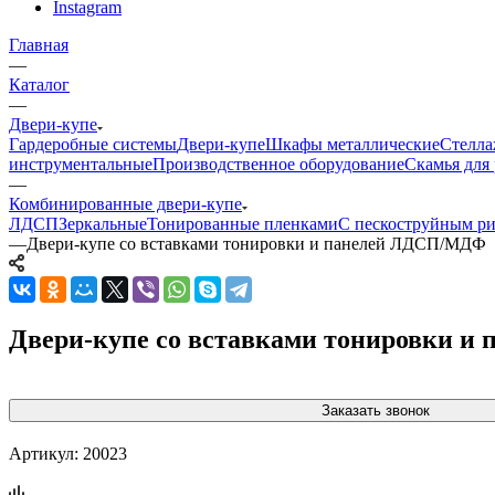
Instagram
Главная
—
Каталог
—
Двери-купе
Гардеробные системы
Двери-купе
Шкафы металлические
Стелла
инструментальные
Производственное оборудование
Скамья для 
—
Комбинированные двери-купе
ЛДСП
Зеркальные
Тонированные пленками
С пескоструйным р
—
Двери-купе со вставками тонировки и панелей ЛДСП/МДФ
Двери-купе со вставками тонировки 
Заказать звонок
Артикул:
20023