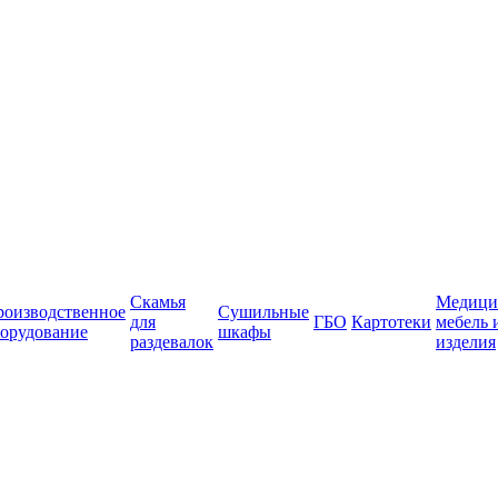
Скамья
Медици
роизводственное
Сушильные
для
ГБО
Картотеки
мебель 
орудование
шкафы
раздевалок
изделия