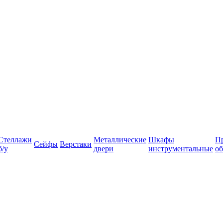
Стеллажи
Металлические
Шкафы
П
Сейфы
Верстаки
б/у
двери
инструментальные
об