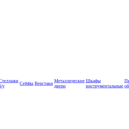
Стеллажи
Металлические
Шкафы
П
Сейфы
Верстаки
б/у
двери
инструментальные
об