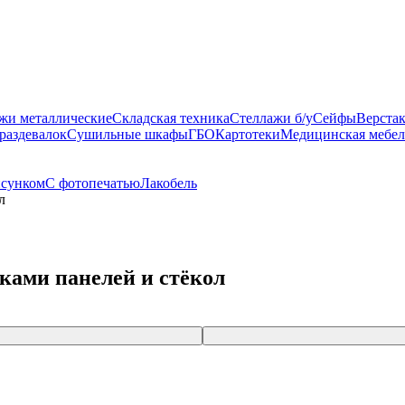
жи металлические
Складская техника
Стеллажи б/у
Сейфы
Верста
раздевалок
Сушильные шкафы
ГБО
Картотеки
Медицинская мебел
исунком
С фотопечатью
Лакобель
л
ками панелей и стёкол