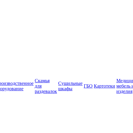
Скамья
Медици
роизводственное
Сушильные
для
ГБО
Картотеки
мебель 
орудование
шкафы
раздевалок
изделия