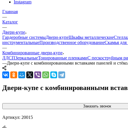
Instagram
Главная
—
Каталог
—
Двери-купе
Гардеробные системы
Двери-купе
Шкафы металлические
Стелла
инструментальные
Производственное оборудование
Скамья для 
—
Комбинированные двери-купе
ЛДСП
Зеркальные
Тонированные пленками
С пескоструйным р
—
Двери-купе с комбинированными вставками панелей и стёко
Двери-купе с комбинированными встав
Заказать звонок
Артикул:
20015