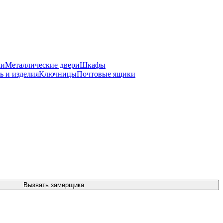
ки
Металлические двери
Шкафы
ь и изделия
Ключницы
Почтовые ящики
Вызвать замерщика