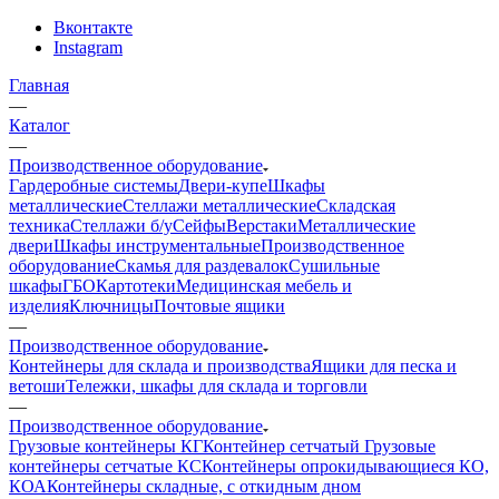
Вконтакте
Instagram
Главная
—
Каталог
—
Производственное оборудование
Гардеробные системы
Двери-купе
Шкафы
металлические
Стеллажи металлические
Складская
техника
Стеллажи б/у
Сейфы
Верстаки
Металлические
двери
Шкафы инструментальные
Производственное
оборудование
Скамья для раздевалок
Сушильные
шкафы
ГБО
Картотеки
Медицинская мебель и
изделия
Ключницы
Почтовые ящики
—
Производственное оборудование
Контейнеры для склада и производства
Ящики для песка и
ветоши
Тележки, шкафы для склада и торговли
—
Производственное оборудование
Грузовые контейнеры КГ
Контейнер сетчатый
Грузовые
контейнеры сетчатые КС
Контейнеры опрокидывающиеся КО,
КОА
Контейнеры складные, с откидным дном